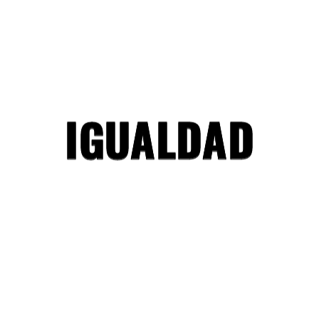
IMSS e ISSSTE . Con la modificación a la
I
G
U
A
L
D
A
D
Ley del Seguro Social se eliminó una
forma de discriminación que reforzaba el
estereotipo de género que coloca a las
mujeres como únicas responsables del
cuidado de hijos e hijas. Los casos
acompañados por GIRE (algunos
discutidos en la SCJN) tuvieron un papel
fundamental para incidir en este cambio
tan importante para la igualdad de género
en México.
CREACIÓN DE UN
MICROSITIO SOBRE SALUD
REPRODUCTIVA