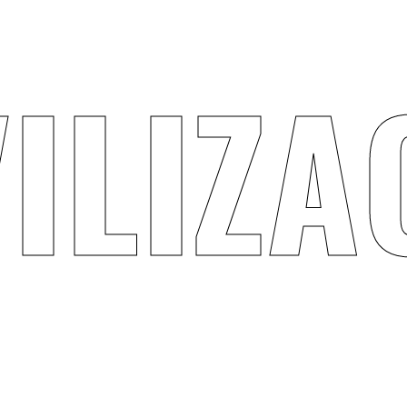
I
L
I
Z
A