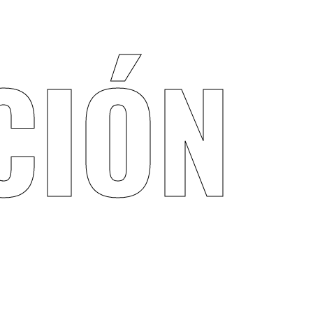
CAMINA
C
I
Ó
N
omo parte de la coalición
C
MxMareaVerde, junto a las
organizaciones Balance e Instituto de
Liderazgo Simone de Beauvoir,
hemos
participado en diversas actividades para
avanzar en una estrategia de despenalización
social y legal del aborto en México, entre las
que destacan la convocatoria a un
contingente de Marea Verde en la marcha por
el Día Internacional de la Mujer, la participación