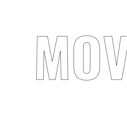
M
O
V